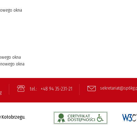
sekretariat@sp6kg.
tel.:
+48 94 35-231-21
g
 Kołobrzegu.