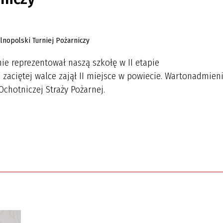
YCH
nie reprezentował naszą szkołę w II etapie
zaciętej walce zajął II miejsce w powiecie. Wartonadmienić
chotniczej Straży Pożarnej.
RO
JA
AU