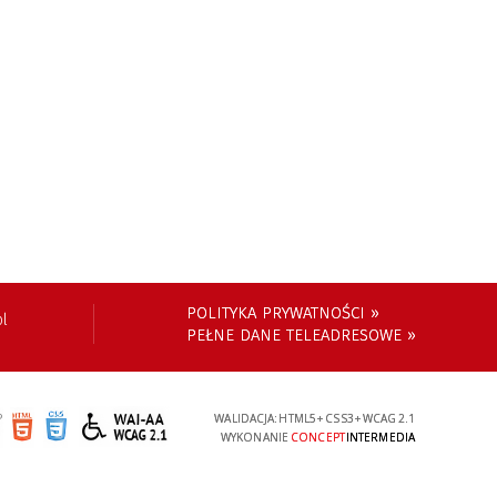
POLITYKA PRYWATNOŚCI »
pl
PEŁNE DANE TELEADRESOWE »
WALIDACJA:
HTML5
+
CSS3
+
WCAG 2.1
WYKONANIE
CONCEPT
INTERMEDIA